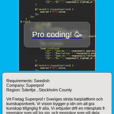
Requirements: Swedish
Company: Superprof
Region: Sdertlje , Stockholm County
Vrt Fretag Superprof r Sveriges strsta lrarplattform och
kunskapsntverk. Vr vision bygger p idn om att gra
kunskap tillgnglig fr alla. Vi erbjuder drfr en mtesplats fr
mnniskor som vill lra sig, och mnniskor som vill dela