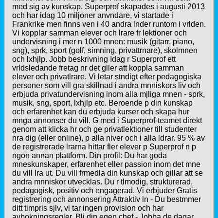
med sig av kunskap. Superprof skapades i augusti 2013
och har idag 10 miljoner anvndare, vi startade i
Frankrike men finns ven i 40 andra lnder runtom i vrlden.
Vi kopplar samman elever och lrare fr lektioner och
undervisning i mer n 1000 mnen: musik (gitarr, piano,
sng), sprk, sport (golf, simning, privattrnare), skolmnen
och lxhjlp. Jobb beskrivning Idag r Superprof ett
vrldsledande fretag nr det gller att koppla samman
elever och privatlrare. Vi letar stndigt efter pedagogiska
personer som vill gra skillnad i andra mnniskors liv och
erbjuda privatundervisning inom alla mjliga mnen - sprk,
musik, sng, sport, lxhjlp etc. Beroende p din kunskap
och erfarenhet kan du erbjuda kurser och skapa hur
mnga annonser du vill. G med i Superprof-teamet direkt
genom att klicka hr och ge privatlektioner till studenter
nra dig (eller online), p alla niver och i alla ldrar. 95 % av
de registrerade lrarna hittar fler elever p Superprof n p
ngon annan plattform. Din profil: Du har goda
mneskunskaper, erfarenhet eller passion inom det mne
du vill lra ut. Du vill frmedla din kunskap och gillar att se
andra mnniskor utvecklas. Du r tlmodig, strukturerad,
pedagogisk, positiv och engagerad. Vi erbjuder Gratis
registrering och annonsering Attraktiv ln - Du bestmmer
ditt timpris sjlv, vi tar ingen provision och har
avbokningsregler. Bli din egen chef - Jobba de dagar