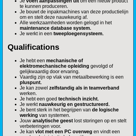
Je
voert aanpassingen uit
om een nieuw product
te kunnen produceren.
Je bouwt de inpakmachines van deze productielijn
om en stelt deze nauwkeurig af.
Alle werkzaamheden worden gelogd in het
maintenance database system.
Je werkt in een
tweeploegensysteem.
Qualifications
Je hebt een
mechanische of
elektromechanische opleiding
gevolgd of
gelijkwaardig door ervaring.
Vaardig zijn op vlak van metaalbewerking is een
pluspunt.
Je kan zowel
zelfstandig als in teamverband
werken.
Je hebt een goed
technisch inzicht.
Je werkt
nauwkeurig en gestructureerd.
Je bent sterk in het begrijpen van
de logische
werking
van systemen.
Jouw
analytische geest
lost storingen op en stelt
verbeteringen voor.
Je kan
vlot met een PC overweg
en vindt een